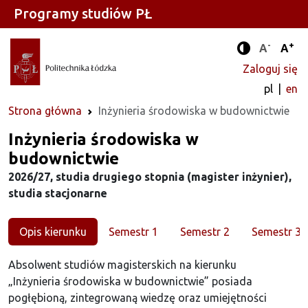
Programy studiów PŁ
-
+
Standard
Stan
A
A
Tryb zwięks
Zaloguj się
pl
en
Strona główna
Inżynieria środowiska w budownictwie
Kierunek
Inżynieria środowiska w
budownictwie
2026/27, studia drugiego stopnia (magister inżynier),
studia stacjonarne
Opis kierunku
Semestr 1
Semestr 2
Semestr 3
Absolwent studiów magisterskich na kierunku
„Inżynieria środowiska w budownictwie” posiada
pogłębioną, zintegrowaną wiedzę oraz umiejętności