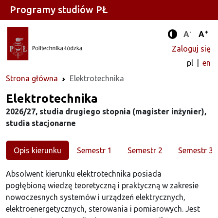
Programy studiów PŁ
-
+
Standard
Stan
A
A
Tryb zwięks
Zaloguj się
pl
en
Strona główna
Elektrotechnika
Kierunek
Elektrotechnika
2026/27, studia drugiego stopnia (magister inżynier),
studia stacjonarne
Opis kierunku
Semestr 1
Semestr 2
Semestr 3
Absolwent kierunku elektrotechnika posiada
pogłębioną wiedzę teoretyczną i praktyczną w zakresie
nowoczesnych systemów i urządzeń elektrycznych,
elektroenergetycznych, sterowania i pomiarowych. Jest