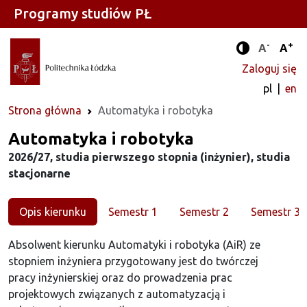
Programy studiów PŁ
-
+
Standard
Stan
A
A
Tryb zwięks
Zaloguj się
pl
en
Strona główna
Automatyka i robotyka
Kierunek
Automatyka i robotyka
2026/27, studia pierwszego stopnia (inżynier), studia
stacjonarne
Opis kierunku
Semestr 1
Semestr 2
Semestr 3
Absolwent kierunku Automatyki i robotyka (AiR) ze
stopniem inżyniera przygotowany jest do twórczej
pracy inżynierskiej oraz do prowadzenia prac
projektowych związanych z automatyzacją i